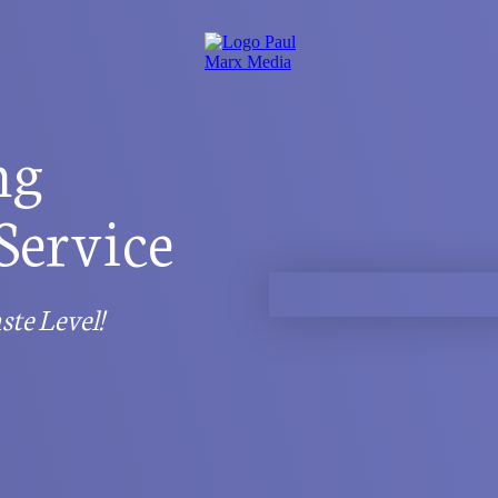
ng
Service
te Level!