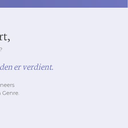
rt,
?
en er verdient.
ineers
n Genre.