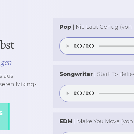
Pop
| Nie Laut Genug (von
bst
ngen
Songwriter
| Start To Bel
s aus
seren Mixing-
S
EDM
| Make You Move (von